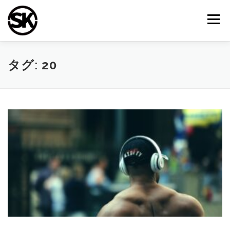
コ
ン
メニュー
テ
ン
ツ
へ
TOP
シライ建装について
施工事例
会社案内
タグ:
20
ス
キ
ッ
プ
お問い合わせ