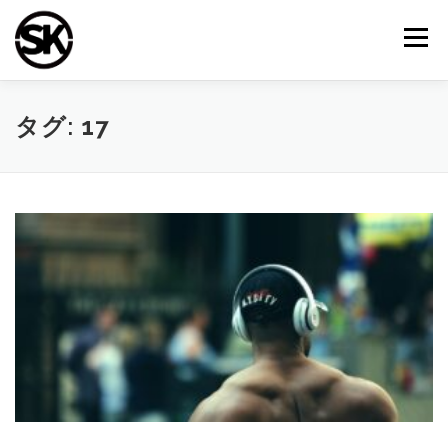
コ
ン
メニュー
テ
ン
ツ
へ
TOP
シライ建装について
施工事例
会社案内
タグ:
17
ス
キ
ッ
プ
お問い合わせ