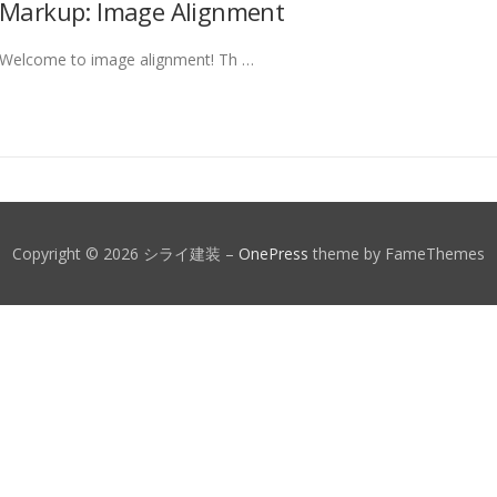
Markup: Image Alignment
Welcome to image alignment! Th …
Copyright © 2026 シライ建装
–
OnePress
theme by FameThemes