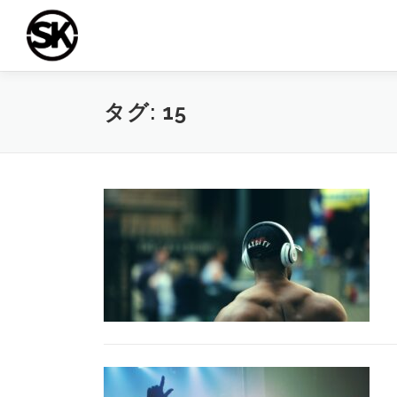
コ
ン
テ
ン
ツ
タグ:
15
へ
ス
キ
ッ
プ